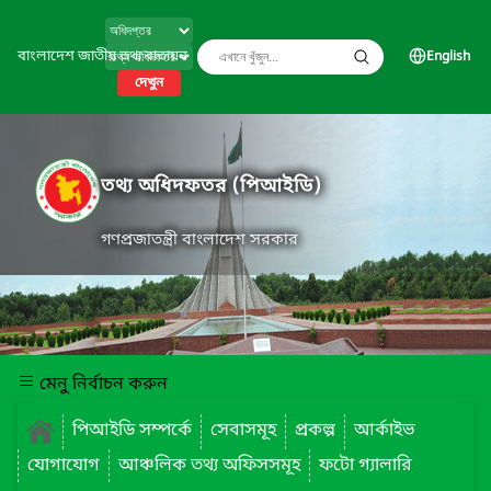
বাংলাদেশ জাতীয় তথ্য বাতায়ন
English
দেখুন
তথ্য অধিদফতর (পিআইডি)
গণপ্রজাতন্ত্রী বাংলাদেশ সরকার
মেনু নির্বাচন করুন
পিআইডি সম্পর্কে
সেবাসমূহ
প্রকল্প
আর্কাইভ
যোগাযোগ
আঞ্চলিক তথ্য অফিসসমূহ
ফটো গ্যালারি