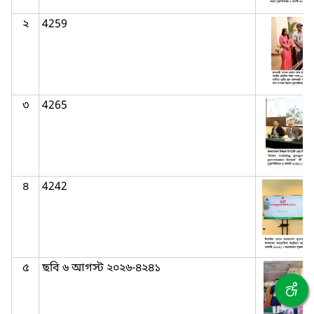
২
4259
৩
4265
৪
4242
৫
ছবি ৬ আগস্ট ২০২৬-৪২৪১