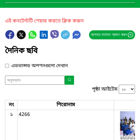
এই কনটেন্টটি শেয়ার করতে ক্লিক করুন
আপনার মতামত প্রদান করুন
দৈনিক ছবি
এডভান্সড অপশনগুলো দেখান
পৃষ্ঠা আইটেম
নং
শিরোনাম
ছ
১
4266