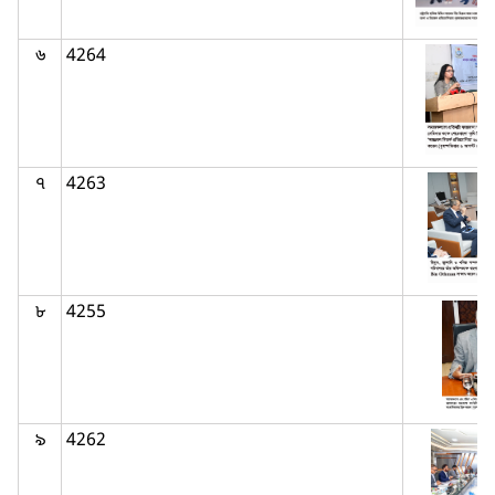
৬
4264
৭
4263
৮
4255
৯
4262