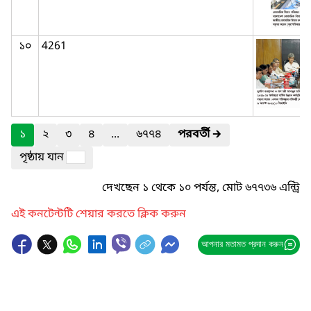
১০
4261
১
২
৩
৪
...
৬৭৭৪
পরবর্তী
🡲
পৃষ্ঠায় যান
দেখছেন ১ থেকে ১০ পর্যন্ত, মোট ৬৭৭৩৬ এন্ট্রি
এই কনটেন্টটি শেয়ার করতে ক্লিক করুন
আপনার মতামত প্রদান করুন