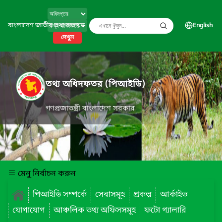
বাংলাদেশ জাতীয় তথ্য বাতায়ন
English
দেখুন
তথ্য অধিদফতর (পিআইডি)
গণপ্রজাতন্ত্রী বাংলাদেশ সরকার
মেনু নির্বাচন করুন
পিআইডি সম্পর্কে
সেবাসমূহ
প্রকল্প
আর্কাইভ
যোগাযোগ
আঞ্চলিক তথ্য অফিসসমূহ
ফটো গ্যালারি