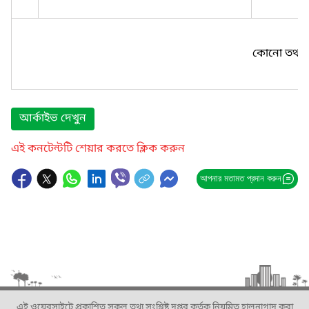
কোনো তথ্য প
আর্কাইভ দেখুন
এই কনটেন্টটি শেয়ার করতে ক্লিক করুন
আপনার মতামত প্রদান করুন
এই ওয়েবসাইটে প্রকাশিত সকল তথ্য সংশ্লিষ্ট দপ্তর কর্তৃক নিয়মিত হালনাগাদ করা