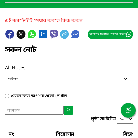
এই কনটেন্টটি শেয়ার করতে ক্লিক করুন
আপনার মতামত প্রদান করুন
সকল নোট
All Notes
এডভান্সড অপশনগুলো দেখান
পৃষ্ঠা আইটেম
নং
শিরোনাম
বিভাগ