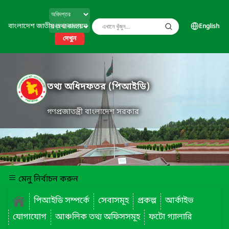
বাংলাদেশ জাতীয় তথ্য বাতায়ন
English
দেখুন
তথ্য অধিদফতর (পিআইডি)
গণপ্রজাতন্ত্রী বাংলাদেশ সরকার
মেনু নির্বাচন করুন
পিআইডি সম্পর্কে
সেবাসমূহ
প্রকল্প
আর্কাইভ
যোগাযোগ
আঞ্চলিক তথ্য অফিসসমূহ
ফটো গ্যালারি