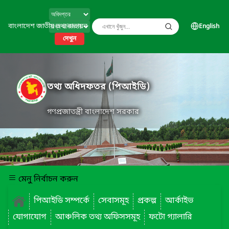
বাংলাদেশ জাতীয় তথ্য বাতায়ন
English
দেখুন
তথ্য অধিদফতর (পিআইডি)
গণপ্রজাতন্ত্রী বাংলাদেশ সরকার
মেনু নির্বাচন করুন
পিআইডি সম্পর্কে
সেবাসমূহ
প্রকল্প
আর্কাইভ
যোগাযোগ
আঞ্চলিক তথ্য অফিসসমূহ
ফটো গ্যালারি