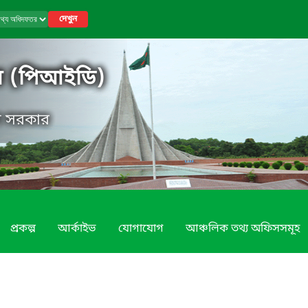
দেখুন
র (পিআইডি)
েশ সরকার
প্রকল্প
আর্কাইভ
যোগাযোগ
আঞ্চলিক তথ্য অফিসসমূহ