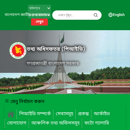
বাংলাদেশ জাতীয় তথ্য বাতায়ন
English
দেখুন
তথ্য অধিদফতর (পিআইডি)
গণপ্রজাতন্ত্রী বাংলাদেশ সরকার
মেনু নির্বাচন করুন
পিআইডি সম্পর্কে
সেবাসমূহ
প্রকল্প
আর্কাইভ
যোগাযোগ
আঞ্চলিক তথ্য অফিসসমূহ
ফটো গ্যালারি