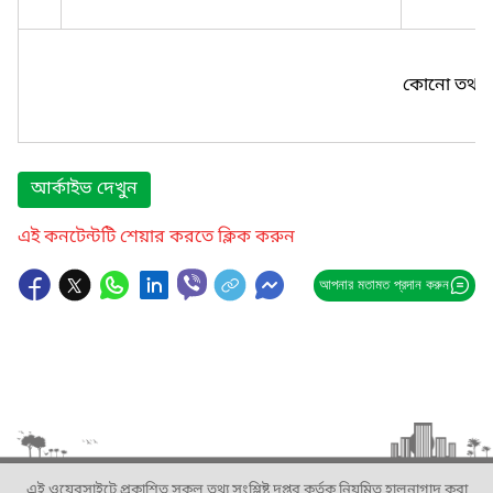
কোনো তথ্য প
আর্কাইভ দেখুন
এই কনটেন্টটি শেয়ার করতে ক্লিক করুন
আপনার মতামত প্রদান করুন
এই ওয়েবসাইটে প্রকাশিত সকল তথ্য সংশ্লিষ্ট দপ্তর কর্তৃক নিয়মিত হালনাগাদ করা