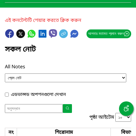
এই কনটেন্টটি শেয়ার করতে ক্লিক করুন
আপনার মতামত প্রদান করুন
সকল নোট
All Notes
এডভান্সড অপশনগুলো দেখান
পৃষ্ঠা আইটেম
নং
শিরোনাম
বিভাগ