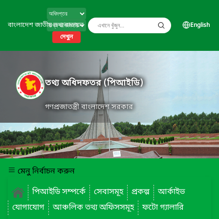
বাংলাদেশ জাতীয় তথ্য বাতায়ন
English
দেখুন
তথ্য অধিদফতর (পিআইডি)
গণপ্রজাতন্ত্রী বাংলাদেশ সরকার
মেনু নির্বাচন করুন
পিআইডি সম্পর্কে
সেবাসমূহ
প্রকল্প
আর্কাইভ
যোগাযোগ
আঞ্চলিক তথ্য অফিসসমূহ
ফটো গ্যালারি