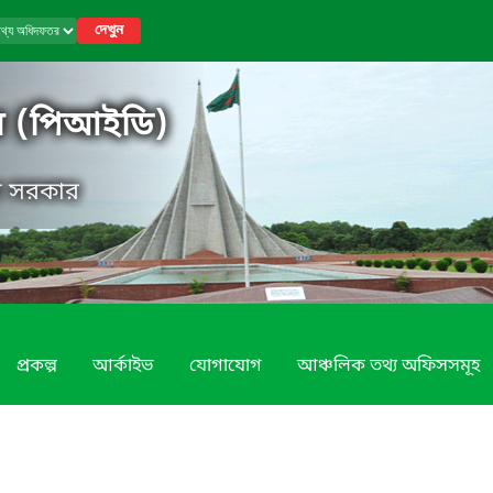
দেখুন
র (পিআইডি)
েশ সরকার
প্রকল্প
আর্কাইভ
যোগাযোগ
আঞ্চলিক তথ্য অফিসসমূহ