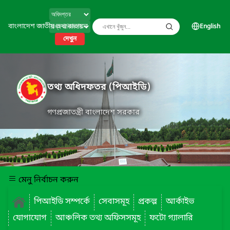
বাংলাদেশ জাতীয় তথ্য বাতায়ন
English
দেখুন
তথ্য অধিদফতর (পিআইডি)
গণপ্রজাতন্ত্রী বাংলাদেশ সরকার
মেনু নির্বাচন করুন
পিআইডি সম্পর্কে
সেবাসমূহ
প্রকল্প
আর্কাইভ
যোগাযোগ
আঞ্চলিক তথ্য অফিসসমূহ
ফটো গ্যালারি