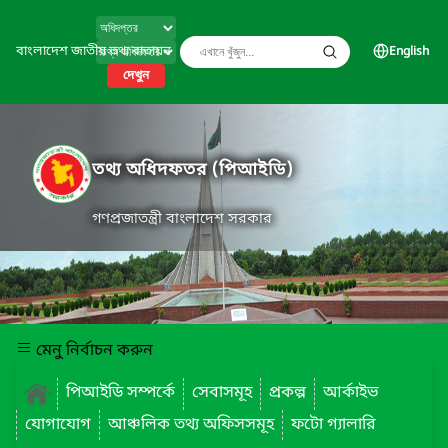
বাংলাদেশ জাতীয় তথ্য বাতায়ন
English
দেখুন
তথ্য অধিদফতর (পিআইডি)
গণপ্রজাতন্ত্রী বাংলাদেশ সরকার
মেনু নির্বাচন করুন
পিআইডি সম্পর্কে
সেবাসমূহ
প্রকল্প
আর্কাইভ
যোগাযোগ
আঞ্চলিক তথ্য অফিসসমূহ
ফটো গ্যালারি