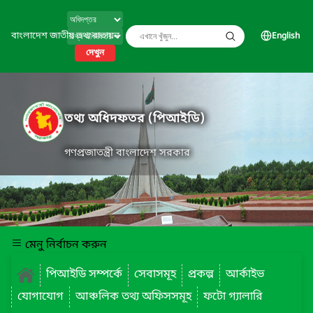
বাংলাদেশ জাতীয় তথ্য বাতায়ন
English
দেখুন
তথ্য অধিদফতর (পিআইডি)
গণপ্রজাতন্ত্রী বাংলাদেশ সরকার
মেনু নির্বাচন করুন
পিআইডি সম্পর্কে
সেবাসমূহ
প্রকল্প
আর্কাইভ
যোগাযোগ
আঞ্চলিক তথ্য অফিসসমূহ
ফটো গ্যালারি