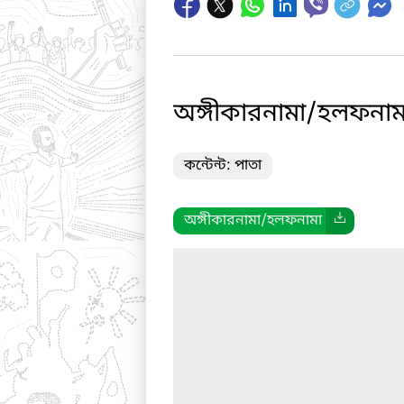
অঙ্গীকারনামা/হলফনাম
কন্টেন্ট: পাতা
অঙ্গীকারনামা/হলফনামা