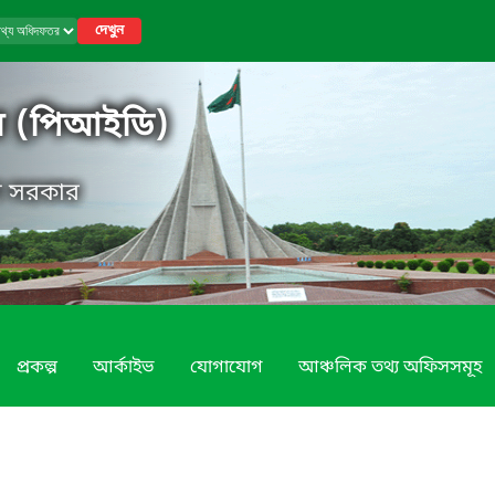
দেখুন
র (পিআইডি)
েশ সরকার
প্রকল্প
আর্কাইভ
যোগাযোগ
আঞ্চলিক তথ্য অফিসসমূহ