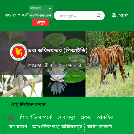
বাংলাদেশ জাতীয় তথ্য বাতায়ন
English
দেখুন
তথ্য অধিদফতর (পিআইডি)
গণপ্রজাতন্ত্রী বাংলাদেশ সরকার
মেনু নির্বাচন করুন
পিআইডি সম্পর্কে
সেবাসমূহ
প্রকল্প
আর্কাইভ
যোগাযোগ
আঞ্চলিক তথ্য অফিসসমূহ
ফটো গ্যালারি