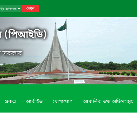
দেখুন
র (পিআইডি)
েশ সরকার
প্রকল্প
আর্কাইভ
যোগাযোগ
আঞ্চলিক তথ্য অফিসসমূহ