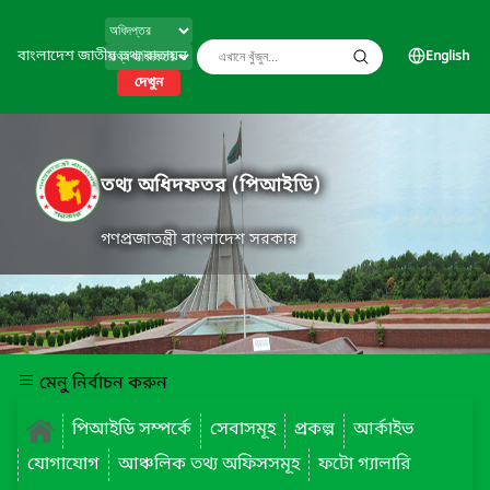
বাংলাদেশ জাতীয় তথ্য বাতায়ন
English
দেখুন
তথ্য অধিদফতর (পিআইডি)
গণপ্রজাতন্ত্রী বাংলাদেশ সরকার
মেনু নির্বাচন করুন
পিআইডি সম্পর্কে
সেবাসমূহ
প্রকল্প
আর্কাইভ
যোগাযোগ
আঞ্চলিক তথ্য অফিসসমূহ
ফটো গ্যালারি