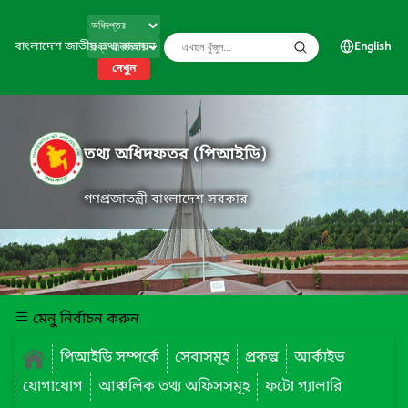
বাংলাদেশ জাতীয় তথ্য বাতায়ন
English
দেখুন
তথ্য অধিদফতর (পিআইডি)
গণপ্রজাতন্ত্রী বাংলাদেশ সরকার
মেনু নির্বাচন করুন
পিআইডি সম্পর্কে
সেবাসমূহ
প্রকল্প
আর্কাইভ
যোগাযোগ
আঞ্চলিক তথ্য অফিসসমূহ
ফটো গ্যালারি